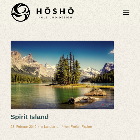
Spirit Island
/
/
28. Februar 2015
in
Landschaft
von
Florian Fischer