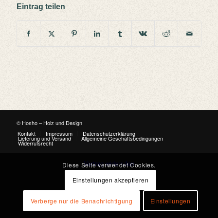
Eintrag teilen
© Hosho – Holz und Design
Kontakt
Impressum
Datenschutzerklärung
Lieferung und Versand
Allgemeine Geschäftsbedingungen
Widerrufsrecht
Vertrag widerrufen
Diese Seite verwendet Cookies.
Einstellungen akzeptieren
Verberge nur die Benachrichtigung
Einstellungen