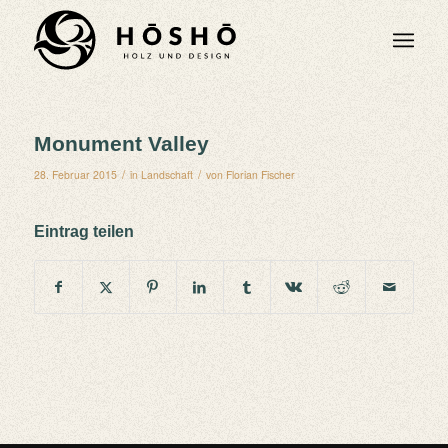
Monument Valley
/
/
28. Februar 2015
in
Landschaft
von
Florian Fischer
Eintrag teilen