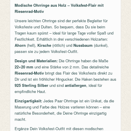
Modische Ohrringe aus Holz – Volksfest-Flair mit
Riesenrad-Motiv
Unsere leichten Ohrringe sind der perfekte Begleiter für
Volksfeste und Dulten. So bequem, dass Du sie beim
Tragen kaum spürst – ideal für lange Tage voller Spaß und
Festlichkeit. Erhältlich in drei verschiedenen Holzarten:
Ahorn
(hell),
Kirsche
(rötlich) und
Nussbaum
(dunkel),
passen sie zu jedem Volksfest-Outfit.
Design und Materialien:
Die Ohrringe haben die Maße
22×20 mm
und eine Stärke von 2 mm. Das detailreiche
Riesenrad-Motiv
bringt das Flair des Volksfests direkt zu
Dir und ist ein fröhlicher Hingucker. Die Haken bestehen aus
925 Sterling Silber
und sind
antiallergen
, ideal für
empfindliche Haut.
Einzigartigkeit:
Jedes Paar Ohrringe ist ein Unikat, da die
Maserung und Farbe des Holzes variieren können – eine
natürliche Besonderheit, die Deine Ohrringe einzigartig
macht.
Ergänze Dein Volksfest-Outfit mit diesen modischen