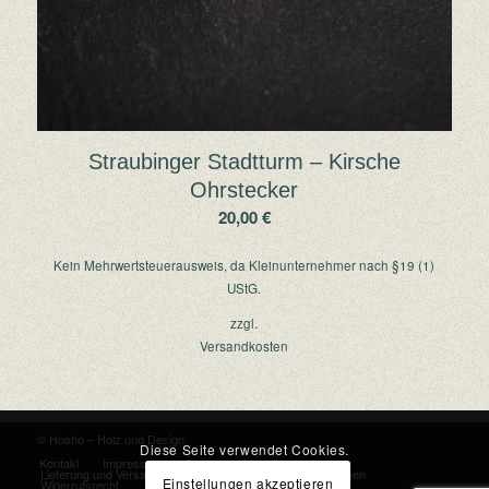
Straubinger Stadtturm – Kirsche
Ohrstecker
20,00
€
Kein Mehrwertsteuerausweis, da Kleinunternehmer nach §19 (1)
UStG.
zzgl.
Versandkosten
© Hosho – Holz und Design
Diese Seite verwendet Cookies.
Kontakt
Impressum
Datenschutzerklärung
Lieferung und Versand
Allgemeine Geschäftsbedingungen
Einstellungen akzeptieren
Widerrufsrecht