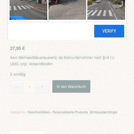
Blume des Lebens
Individuell – Kirsche
27,95
€
Kein Mehrwertsteuerausweis, da Kleinunternehmer nach §19 (1)
UStG.
zzgl.
Versandkosten
2 vorrätig
In den Warenkorb
Kategorien:
Geschenkideen
,
Personalisierte Produkte
,
Schlüsselanhänger