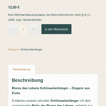
12,00
€
Kein Mehrwertsteuerausweis, da Kleinunternehmer nach §19 (1)
UStG.
zzgl.
Versandkosten
In den Warenkorb
Kategorie:
Schlüsselanhänger
Beschreibung
Beschreibung
Blume des Lebens Schlüsselanhänger – Eleganz aus
Eiche
Entdecke unseren stilvollen
Schlüsselanhänger
mit dem
inspirierenden
Motiv der Blume des Lebens
, gefertigt aus