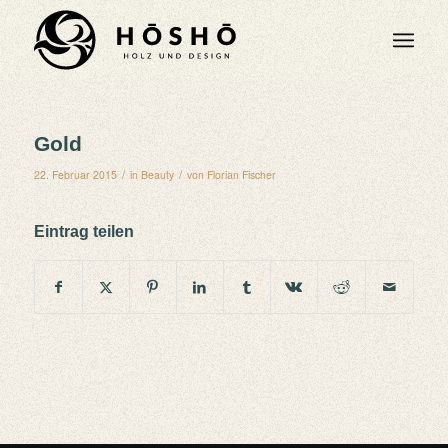
Gold
/
/
22. Februar 2015
in
Beauty
von
Florian Fischer
Eintrag teilen