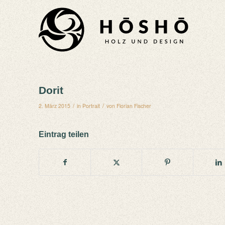
Dorit
/
/
2. März 2015
in
Portrait
von
Florian Fischer
Eintrag teilen