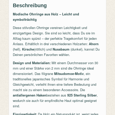
Beschreibung
Modische Ohrringe aus Holz – Leicht und
symbolträchtig
Diese stilvollen Ohrringe vereinen Leichtigkeit und
einzigartiges Design. Sie sind so leicht, dass Du sie im
Alltag kaum spürst – der perfekte Tragekomfort für jeden
Anlass. Erhältlich in drei verschiedenen Holzarten:
Ahorn
(hell),
Kirsche
(rötlich) und
Nussbaum
(dunkel), kannst Du
Deinen persönlichen Favoriten wählen.
Design und Materialien:
Mit einem Durchmesser von 30
mm und einer Stärke von 2 mm sind die Ohrringe ideal
dimensioniert. Das filigrane
Mitsudomoe-Motiv
, ein
traditionelles japanisches Symbol für Harmonie und
Gleichgewicht, verleiht ihnen eine tiefere Bedeutung und
macht sie zu einem besonderen Accessoire. Die
antiallergenen Haken
bestehen aus
925 Sterling Silber
,
wodurch sie auch für empfindliche Haut optimal geeignet
sind.
Einzigartigkeit:
Da Holz ein Naturprodukt ist, weist jedes