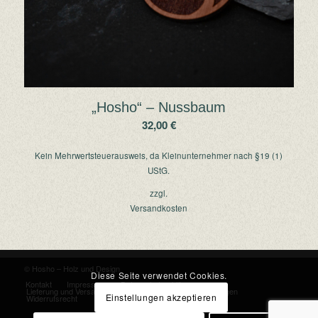
„Hosho“ – Nussbaum
32,00
€
Kein Mehrwertsteuerausweis, da Kleinunternehmer nach §19 (1)
UStG.
zzgl.
Versandkosten
© Hosho – Holz und Design
Diese Seite verwendet Cookies.
Kontakt
Impressum
Datenschutzerklärung
Lieferung und Versand
Allgemeine Geschäftsbedingungen
Einstellungen akzeptieren
Widerrufsrecht